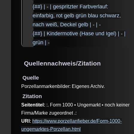
{##} | - | gespritzter Farbverlauf:
einfarbig, rot gelb grün blau schwarz,
nach weiß, Deckel gelb | - | -
{##} | Kindermotive (Hase und Igel) | - |
grün | -
Quellennachweis/Zitation
Quelle
Porzellanmarkenbilder: Eigenes Archiv.
Zitation
Seitentitel:
:. Form 1000 • Ungemarkt • noch keiner
Firma/Marke zugeordnet .:
URI:
https://www.porzellanfieber.de/Form-1000-
ungemarktes-Porzellan.html