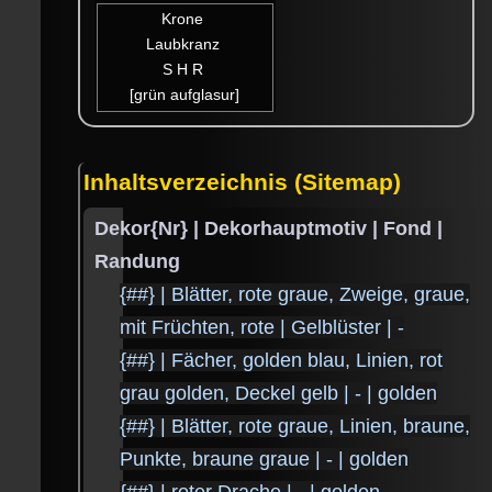
Krone
Laubkranz
S H R
[grün aufglasur]
Inhaltsverzeichnis (Sitemap)
Dekor{Nr} | Dekorhauptmotiv | Fond |
Randung
{##} | Blätter, rote graue, Zweige, graue,
mit Früchten, rote | Gelblüster | -
{##} | Fächer, golden blau, Linien, rot
grau golden, Deckel gelb | - | golden
{##} | Blätter, rote graue, Linien, braune,
Punkte, braune graue | - | golden
{##} | roter Drache | - | golden