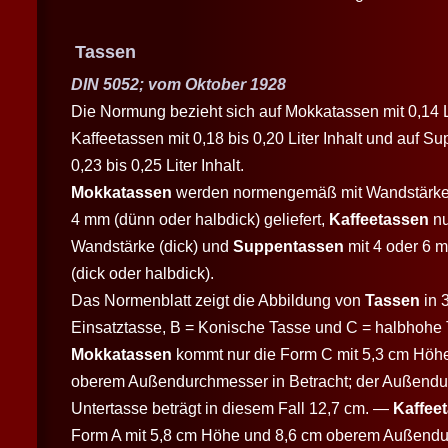
Tassen
DIN 5052; vom Oktober 1928
Die Normung bezieht sich auf Mokkatassen mit 0,14 Lit
Kaffeetassen mit 0,18 bis 0,20 Liter Inhalt und auf S
0,23 bis 0,25 Liter Inhalt.
Mokkatassen
werden normengemäß mit Wandstärken
4 mm (dünn oder halbdick) geliefert,
Kaffeetassen
nu
Wandstärke (dick) und
Suppentassen
mit 4 oder 6 
(dick oder halbdick).
Das Normenblatt zeigt die Abbildung von
Tassen
in 
Einsatztasse, B = Konische Tasse und C = halbhohe 
Mokkatassen
kommt nur die Form C mit 5,3 cm Höh
oberem Außendurchmesser in Betracht; der Außendu
Untertasse beträgt in diesem Fall 12,7 cm. —
Kaffee
Form A mit 5,8 cm Höhe und 8,6 cm oberem Außendu