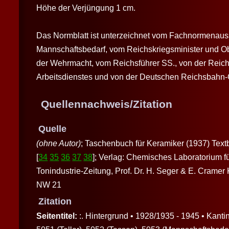
Höhe der Verjüngung 1 cm.
Das Normblatt ist unterzeichnet vom Fachnormenaus
Mannschaftsbedarf, vom Reichskriegsminister und Ob
der Wehrmacht, vom Reichsführer SS., von der Reich
Arbeitsdienstes und von der Deutschen Reichsbahn-G
Quellennachweis/Zitation
Quelle
(ohne Autor)
; Taschenbuch für Keramiker (1937) Textb
[
34
35
36
37
38
]; Verlag: Chemisches Laboratorium f
Tonindustrie-Zeitung, Prof. Dr. H. Seger & E. Cramer
NW 21
Zitation
Seitentitel:
:. Hintergrund • 1928/1935 - 1945 • Kanti