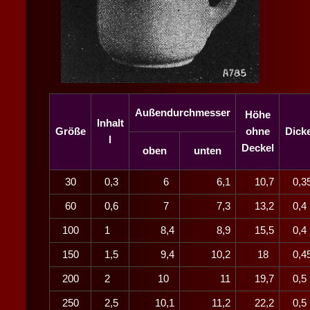
Außendurchmesser
Höhe
Inhalt
Größe
ohne
Dick
l
Deckel
oben
unten
30
0,3
6
6,1
10,7
0,3
60
0,6
7
7,3
13,2
0,
100
1
8,4
8,9
15,5
0,
150
1,5
9,4
10,2
18
0,4
200
2
10
11
19,7
0,
250
2,5
10,1
11,2
22,2
0,