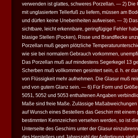
verwenden ist glattes, schweres Porzellan. — 2) Die G
mit unglasiertem Tellerfuß zu liefern, müssen am Bod
und dürfen keine Unebenheiten aufweisen. — 3) Das
sichtbare, leicht erkennbare, geringfügige Fehler hab
blasige Stellen (Pocken), Risse und Brandflecke unz
Porzellan muß gegen plötzliche Temperaturunterschie
wie sie bei normalem Gebrauch vorkommen, unempfin
Das Porzellan muß auf mindestens Segerkegel 13 ge
Scherben muß vollkommen gesintert sein, d. h. er da
von Flüssigkeit mehr aufnehmen. Die Glasur muß rein
und von gutem Glanz sein. — 6) Für Form und Größe 
5051, 5052 und 5053 enthaltenen Angaben verbindlic
Maße sind freie Maße. Zulässige Maßabweichungen 
auf Wunsch eines Bestellers das Geschirr mit einem
bestimmten Kennzeichen versehen werden, so ist die
Unterseite des Geschirrs unter der Glasur einzubren
des Herstellers und Jahreszahl der Anfertigung sind a