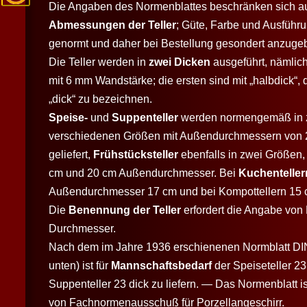
Die Angaben des Normenblattes beschränken sich au
Abmessungen der Teller
; Güte, Farbe und Ausführu
genormt und daher bei Bestellung gesondert anzuge
Die Teller werden in
zwei Dicken
ausgeführt, nämlic
mit 6 mm Wandstärke; die ersten sind mit „halbdick“, 
„dick“ zu bezeichnen.
Speise-
und
Suppenteller
werden normengemäß in 
verschiedenen Größen mit Außendurchmessern von 
geliefert,
Frühstücksteller
ebenfalls in zwei Größen,
cm und 20 cm Außendurchmesser. Bei
Kuchenteller
Außendurchmesser 17 cm und bei Kompottellern 15 
Die
Benennung der Teller
erfordert die Angabe von
Durchmesser.
Nach dem im Jahre 1936 erschienenen Normblatt DI
unten) ist für
Mannschaftsbedarf
der Speiseteller 23
Suppenteller 23 dick zu liefern. — Das Normenblatt i
von Fachnormenausschuß für Porzellangeschirr.