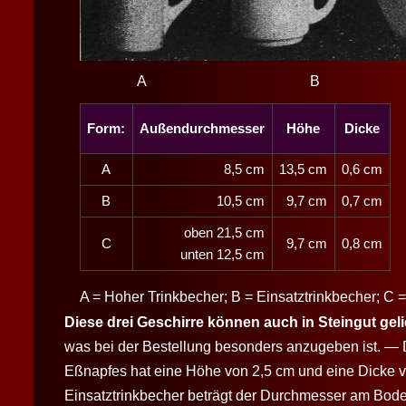
A B
Form:
Außendurchmesser
Höhe
Dicke
A
8,5 cm
13,5 cm
0,6 cm
B
10,5 cm
9,7 cm
0,7 cm
oben 21,5 cm
C
9,7 cm
0,8 cm
unten 12,5 cm
A = Hoher Trinkbecher; B = Einsatztrinkbecher; C 
Diese drei Geschirre können auch in Steingut gel
was bei der Bestellung besonders anzugeben ist. — 
Eßnapfes hat eine Höhe von 2,5 cm und eine Dicke 
Einsatztrinkbecher beträgt der Durchmesser am Bode