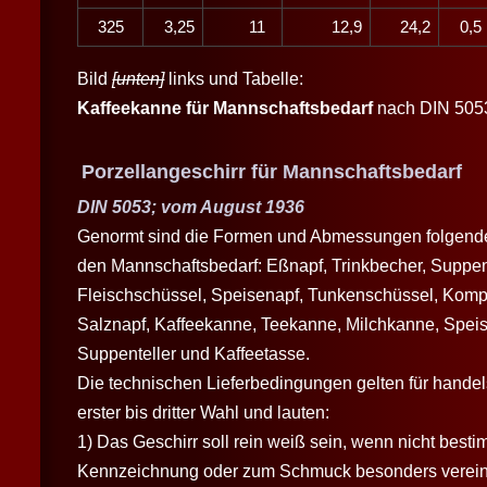
325
3,25
11
12,9
24,2
0,
Bild
[unten]
links und Tabelle:
Kaffeekanne für Mannschaftsbedarf
nach DIN 505
Porzellangeschirr für Mannschaftsbedarf
DIN 5053; vom August 1936
Genormt sind die Formen und Abmessungen folgender
den Mannschaftsbedarf: Eßnapf, Trinkbecher, Suppe
Fleischschüssel, Speisenapf, Tunkenschüssel, Kompot
Salznapf, Kaffeekanne, Teekanne, Milchkanne, Speise
Suppenteller und Kaffeetasse.
Die technischen Lieferbedingungen gelten für hande
erster bis dritter Wahl und lauten:
1) Das Geschirr soll rein weiß sein, wenn nicht best
Kennzeichnung oder zum Schmuck besonders verein