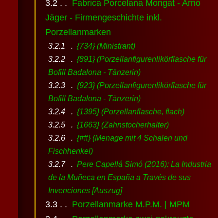
Fabrica Porcelana Mongat - Arno
Jäger - Firmengeschichte inkl.
Porzellanmarken
{734} (Ministrant)
{891} (Porzellanfigurenlikörflasche für
Bofill Badalona - Tänzerin)
{923} (Porzellanfigurenlikörflasche für
Bofill Badalona - Tänzerin)
{1395} (Porzellanflasche, flach)
{1663} (Zahnstocherhalter)
{##} (Menage mit 4 Schalen und
Fischhenkel)
Pere Capellá Simó (2016): La Industria
de la Muñeca en España a Través de sus
Invenciones [Auszug]
Porzellanmarke M.P.M. | MPM