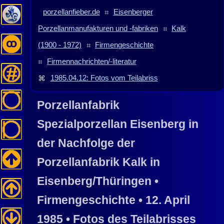
porzellanfieber.de
⌗
Eisenberger
Porzellanmanufakturen und -fabriken
⌗
Kalk
(1900 - 1972)
⌗
Firmengeschichte
⌗
Firmennachrichten/-literatur
⌘
1985.04.12: Fotos vom Teilabriss
Porzellanfabrik
Spezialporzellan
Eisenberg
in
der Nachfolge der
Porzellanfabrik
Kalk
in
Eisenberg/Thüringen
•
Firmengeschichte • 12. April
1985 • Fotos des Teilabrisses