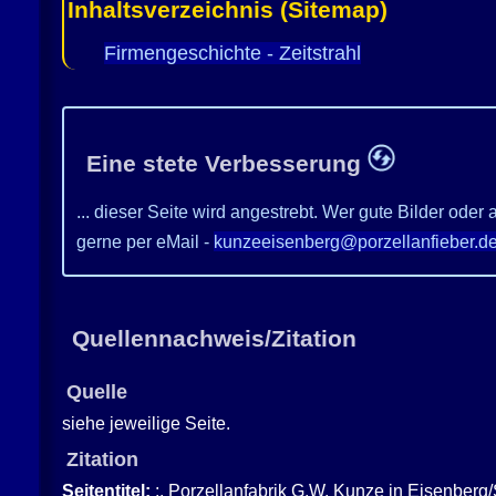
Inhaltsverzeichnis (Sitemap)
Firmengeschichte - Zeitstrahl
Eine stete Verbesserung
... dieser Seite wird angestrebt. Wer gute Bilder od
gerne per eMail -
kunzeeisenberg@porzellanfieber.d
Quellennachweis/Zitation
Quelle
siehe jeweilige Seite.
Zitation
Seitentitel:
:. Porzellanfabrik G.W. Kunze in Eisenberg