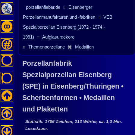
porzellanfieber.de
⌗
Eisenberger
Porzellanmanufakturen und -fabriken
⌗
VEB
Spezialporzellan Eisenberg (1972 - 1974 -
1991)
⌗
Aufglasurdekore
⌗
Themenporzellane
⌘
Medaillen
Porzellanfabrik
Spezialporzellan Eisenberg
(SPE) in Eisenberg/Thüringen
•
Scherbenformen • Medaillen
und Plaketten
Statistik: 1706 Zeichen, 213 Wörter, ca. 1,3 Min.
Lesedauer.