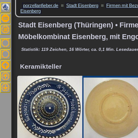
porzellanfieber.de
⌗
Stadt Eisenberg
⌗
Firmen mit Bez
Eisenberg
Stadt Eisenberg (Thüringen) • Firm
Möbelkombinat Eisenberg, mit Engo
Statistik: 119 Zeichen, 16 Wörter, ca. 0,1 Min. Lesedauer
Keramikteller