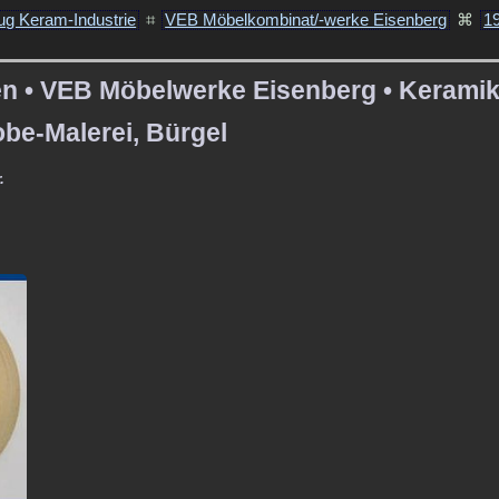
ug Keram-Industrie
⌗
VEB Möbelkombinat/-werke Eisenberg
⌘
1
en • VEB Möbelwerke Eisenberg • Keramikt
be-Malerei, Bürgel
.