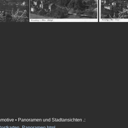
enmotive • Panoramen und Stadtansichten .:
_Postkarten_Panoramen.html