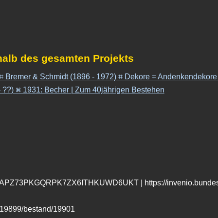
halb des gesamten Projekts
 ⌗ Bremer & Schmidt (1896 - 1972) ⌗ Dekore ⌗ Andenkendekore
- ??) ⌘ 1931: Becher | Zum 40jährigen Bestehen
TICSAPZ73PKGQRPK7ZX6ITHKUWD6UKT | https://invenio.bundesar
d/19899/bestand/19901