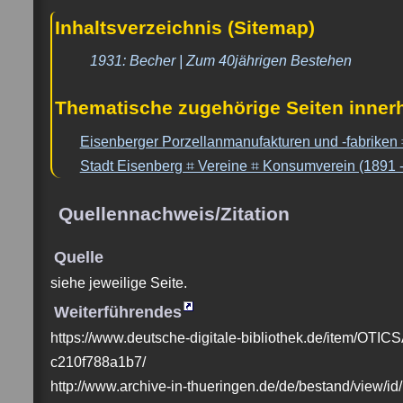
Inhaltsverzeichnis (Sitemap)
1931: Becher | Zum 40jährigen Bestehen
Thematische zugehörige Seiten inner
Eisenberger Porzellanmanufakturen und -fabriken
Stadt Eisenberg ⌗ Vereine ⌗ Konsumverein (1891 
Quellennachweis/Zitation
Quelle
siehe jeweilige Seite.
Weiterführendes
https://www.deutsche-digitale-bibliothek.de/item/O
c210f788a1b7/
http://www.archive-in-thueringen.de/de/bestand/view/i