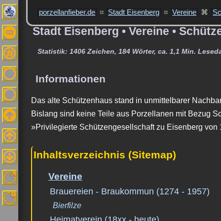
porzellanfieber.de
⌗
Stadt Eisenberg
⌗
Vereine
⌘
Sc
Stadt Eisenberg • Vereine • Schütz
Statistik: 1406 Zeichen, 184 Wörter, ca. 1,1 Min. Lesed
Informationen
Das alte Schützenhaus stand in unmittelbarer Nachbars
Bislang sind keine Teile aus Porzellanen mit Bezug S
»Privilegierte Schützengesellschaft zu Eisenberg von 
Inhaltsverzeichnis (Sitemap)
Vereine
Brauereien - Braukommun (1274 - 1957)
Bierfilze
Heimatverein (18xx - heute)