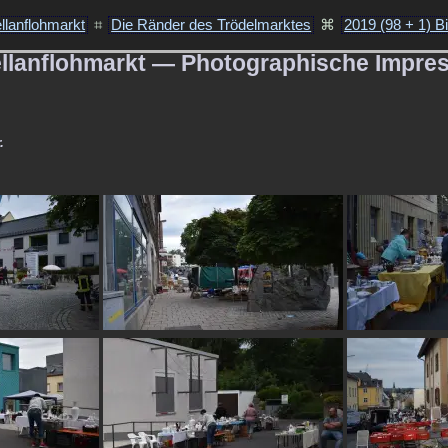
ellanflohmarkt
⌗
Die Ränder des Trödelmarktes
⌘
2019 (98 + 1) Bi
rzellanflohmarkt — Photographische Impr
.