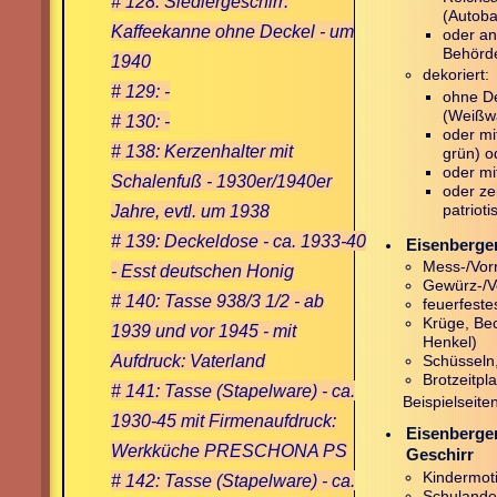
# 128: Siedlergeschirr:
(Autoba
Kaffeekanne ohne Deckel - um
oder an
Behörd
1940
dekoriert:
# 129: -
ohne De
(Weißw
# 130: -
oder mi
# 138: Kerzenhalter mit
grün) o
oder mi
Schalenfuß - 1930er/1940er
oder ze
Jahre, evtl. um 1938
patriot
# 139: Deckeldose - ca. 1933-40
Eisenberge
Mess-/Vor
- Esst deutschen Honig
Gewürz-/V
# 140: Tasse 938/3 1/2 - ab
feuerfeste
Krüge, Be
1939 und vor 1945 - mit
Henkel)
Aufdruck: Vaterland
Schüsseln
Brotzeitpla
# 141: Tasse (Stapelware) - ca.
Beispielseite
1930-45 mit Firmenaufdruck:
Eisenberge
Werkküche PRESCHONA PS
Geschirr
Kindermotiv
# 142: Tasse (Stapelware) - ca.
Schuland