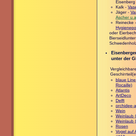
Eisenberg
Kalk -
Vas
Jäger -
Va
Ascher u.a
Reinecke 
Hygienepo
oder Eierbech
Bierseidlunter
Schwedenholz
Eisenberger
unter der G
Vergleichbare
Geschirrteil(
blaue Line
Rocaille)
Atlantis
ArtDeco
Delft
orchidee-a
Wein
Weinlaub 
Weinlaub (
Rosen
Vogel auf 