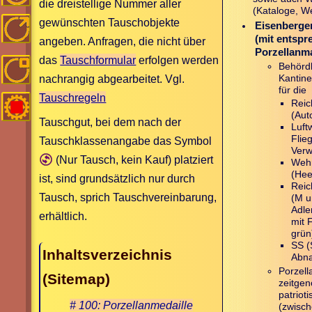
die dreistellige Nummer aller
(Kataloge, W
gewünschten Tauschobjekte
Eisenberger
(mit entspr
angeben. Anfragen, die nicht über
Porzellanm
das
Tauschformular
erfolgen werden
Behördl
nachrangig abgearbeitet. Vgl.
Kantine
für die
Tauschregeln
Reic
(Aut
Tauschgut, bei dem nach der
Luftw
Flie
Tauschklassenangabe das Symbol
Verw
(Nur Tausch, kein Kauf) platziert
Weh
(Hee
ist, sind grundsätzlich nur durch
Reic
Tausch, sprich Tauschvereinbarung,
(M u
Adle
erhältlich.
mit F
grün
SS (
Inhaltsverzeichnis
Abna
Porzell
(Sitemap)
zeitgen
patriot
# 100: Porzellanmedaille
(zwisc