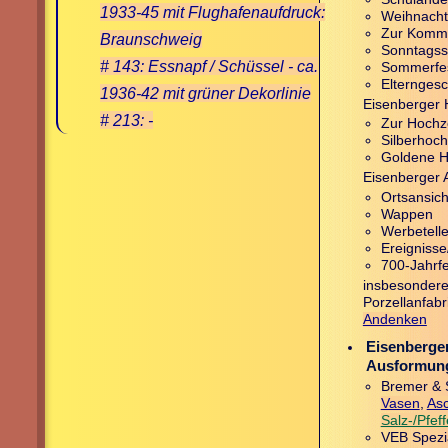
1933-45 mit Flughafenaufdruck:
Weihnacht
Zur Kom­m
Braunschweig
Sonntagss
# 143: Essnapf / Schüssel - ca.
Sommerfe
Elternge­s
1936-42 mit grüner Dekorlinie
Eisenberger 
# 213: -
Zur Hochz
Silberhoch
Goldene H
Eisenberger 
Ortsansic
Wappen
Werbetelle
Ereignisse
700-Jahrfe
insbesondere
Porzellanfabr
Andenken
Eisenberger
Ausformun
Bremer & 
Vasen
,
Asc
Salz-/Pfef
VEB Spezi