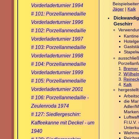
Beispielseite
Vorderladerturnier 1994
Jäger
|
Kalk
# 101: Porzellanmedaille
Dickwandig
Vorderladerturnier 1996
Geschirr
# 102: Porzellanmedaille
Verwendun
Kantine
Vorderladerturnier 1997
Hotelge
# 103: Porzellanmedaille
Gaststä
Stapel
Vorderladerturnier 1998
ausschließ
# 104: Porzellanmedaille
Porzellanf
Bremer
Vorderladerturnier 1999
W(ilhel
Reinec
# 105: Porzellanmedaille
Kalk
Vorderladerturnier 2001
hergestellt
Arbeits
# 106: Porzellanmedaille -
die Mar
Zeulenroda 1974
Adler/M
Marken
# 127: Siedlergeschirr:
Luftwaf
Kaffeekanne mit Deckel - um
Fl.U.V. 
Unterku
1940
Wehrma
Reichs