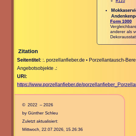
#110
Mokkaservic
Andenkenpo
Form 1000
Vergleichbare
anderer als 
Dekorausstat
Zitation
Seitentitel:
:. porzellanfieber.de • Porzellantausch-Ber
Angebotsobjekte .:
URI:
https://www.porzellanfieber.de/porzellanfieber_Porzel
© 2022 – 2026
by Günther Schleu
Zuletzt aktualisiert:
Mittwoch, 22.07.2026, 15.26:36