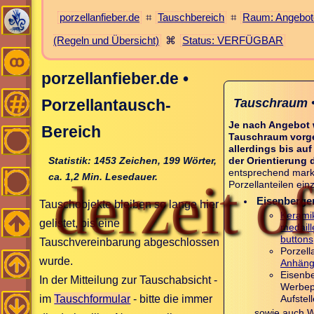
porzellanfieber.de
⌗
Tauschbereich
⌗
Raum: Angebot
(Regeln und Übersicht)
⌘
Status: VERFÜGBAR
porzellanfieber.de •
Tauschraum 
Porzellantausch-
Je nach Angebot 
Bereich
Tauschraum vorge
allerdings bis a
Statistik: 1453 Zeichen, 199 Wörter,
der Orientierung 
entsprechend markie
ca. 1,2 Min. Lesedauer.
derzeit of
Porzellanteilen ein
Eisenberge
Tauschobjekte bleiben so lange hier
Keramik
gelistet, bis eine
medaill
buttons
Tauschvereinbarung abgeschlossen
Porzell
wurde.
Anhäng
Eisenb
In der Mitteilung zur Tauschabsicht -
Werbepo
im
Tauschformular
- bitte die immer
Aufstell
sowie auch W