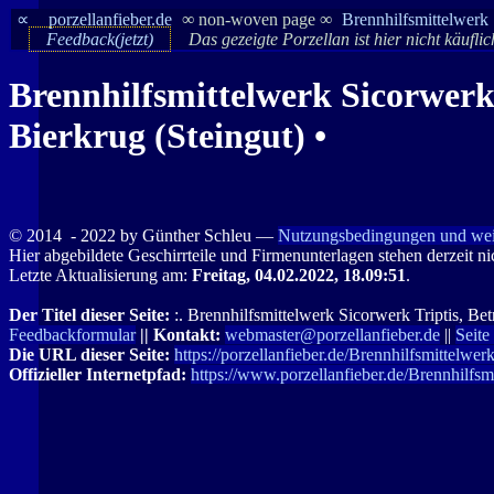
∝
porzellanfieber.de
∞ non-woven page ∞
Brennhilfsmittelwerk 
Feedback(jetzt)
Das gezeigte Porzellan ist hier nicht käufli
Brennhilfsmittelwerk Sicorwerk 
Bierkrug (Steingut) •
© 2014
- 2022 by Günther Schleu ―
Nutzungsbedingungen und wei
Hier abgebildete Geschirrteile und Firmenunterlagen stehen derzeit n
Letzte Aktualisierung am:
Freitag, 04.02.2022, 18.09:51
.
Der Titel dieser Seite:
:. Brennhilfsmittelwerk Sicorwerk Triptis, Bet
Feedbackformular
|| Kontakt:
webmaster@porzellanfieber.de
||
Seite
Die URL dieser Seite:
https://porzellanfieber.de/Brennhilfsmittelw
Offizieller Internetpfad:
https://www.porzellanfieber.de/Brennhilfs