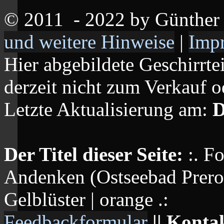
© 2011
- 2022 by Günthe
und weitere Hinweise
|
Imp
Hier abgebildete Geschirrte
derzeit nicht zum Verkauf o
Letzte Aktualisierung am:
D
Der Titel dieser Seite:
:. F
Andenken (Ostseebad Prerow
Gelblüster | orange .:
Feedbackformular
|| Konta