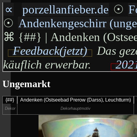
∝
porzellanfieber.de
☉
F
☉
Andenkengeschirr (unge
⌘
{##} | Andenken (Ostseeb
Feedback(jetzt)
Das geze
käuflich erwerbar.
2021
Ungemarkt
{##}
Andenken (Ostseebad Prerow (Darss), Leuchtturm)
Dekor
Dekorhauptmotiv