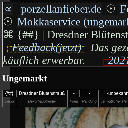
∝
porzellanfieber.de
☉
F
☉
Mokkaservice (ungemar
⌘
{##} | Dresdner Blütenstra
Feedback(jetzt)
Das geze
käuflich erwerbar.
2021
Ungemarkt
{##}
Dresdner Blütenstrauß
-
-
-unbekann
Dekor
Dekorhauptmotiv
Fond
Randung
vermutlicher Hers