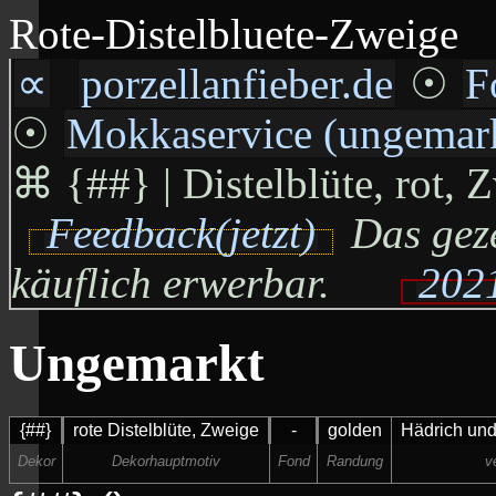
Rote-Distelbluete-Zweige
∝
porzellanfieber.de
☉
F
☉
Mokkaservice (ungemar
⌘
{##} | Distelblüte, rot,
Feedback(jetzt)
Das geze
käuflich erwerbar.
2021
Ungemarkt
{##}
rote Distelblüte, Zweige
-
golden
Hädrich un
Dekor
Dekorhauptmotiv
Fond
Randung
v