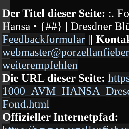
Der Titel dieser Seite:
:. F
Hansa • {##} | Dresdner Blü
Feedbackformular
|| Konta
webmaster@porzellanfieber
weiterempfehlen
Die URL dieser Seite:
http
1000_AVM_HANSA_Dresdner
Fond.html
Offizieller Internetpfad: