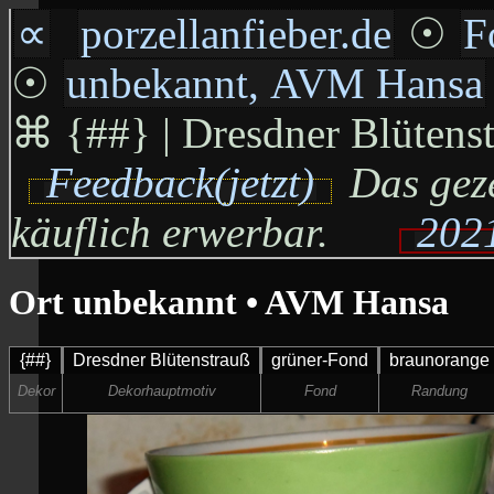
∝
porzellanfieber.de
☉
F
☉
unbekannt, AVM Hansa
⌘
{##} | Dresdner Blütenst
Feedback(jetzt)
Das geze
käuflich erwerbar.
2021
Ort unbekannt • AVM Hansa
{##}
Dresdner Blütenstrauß
grüner-Fond
braunorange
Dekor
Dekorhauptmotiv
Fond
Randung