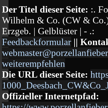
Der Titel dieser Seite:
:. F
Wilhelm & Co. (CW & Co.) 
Erzgeb. | Gelblüster | - .:
Feedbackformular
|| Konta
webmaster@porzellanfieber
weiterempfehlen
Die URL dieser Seite:
http
1000_Deesbach_CW&Co_Joe
Offizieller Internetpfad:
https://www.porzellanfiebe