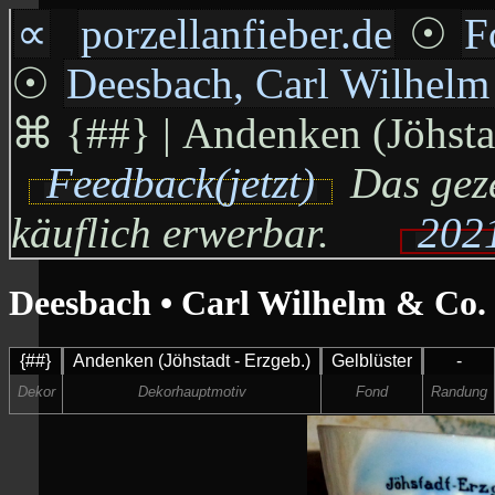
∝
porzellanfieber.de
☉
F
☉
Deesbach, Carl Wilhel
⌘
{##} | Andenken (Jöhstadt
Feedback(jetzt)
Das geze
käuflich erwerbar.
2021
Deesbach • Carl Wilhelm & Co.
{##}
Andenken (Jöhstadt - Erzgeb.)
Gelblüster
-
Dekor
Dekorhauptmotiv
Fond
Randung