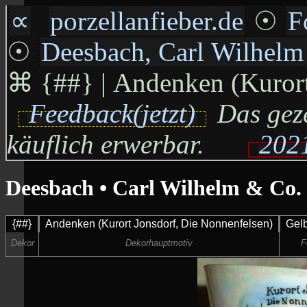
∝
porzellanfieber.de
☉
F
☉
Deesbach, Carl Wilhel
⌘
{##} | Andenken (Kurort 
Feedback(jetzt)
Das geze
käuflich erwerbar.
2021
Deesbach • Carl Wilhelm & Co.
{##}
Andenken (Kurort Jonsdorf, Die Nonnenfelsen)
Gelb
Dekor
Dekorhauptmotiv
F