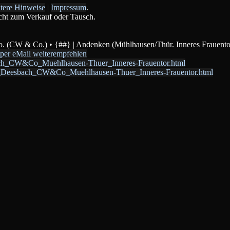
tere Hinweise
|
Impressum
.
icht zum Verkauf oder Tausch.
 (CW & Co.) • {##} | Andenken (Mühlhausen/Thür. Inneres Frauentor | 
 per eMail weiterempfehlen
sbach_CW&Co_Muehlhausen-Thuer_Inneres-Frauentor.html
00_Deesbach_CW&Co_Muehlhausen-Thuer_Inneres-Frauentor.html