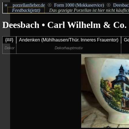
∝
porzellanfieber.de
☉
Form 1000 (Mokkaservice)
☉
Deesbac
Feedback(jetzt)
Das gezeigte Porzellan ist hier nicht käufli
Deesbach • Carl Wilhelm & Co.
{##}
Andenken (Mühlhausen/Thür. Inneres Frauentor)
Ge
Dekor
Dekorhauptmotiv