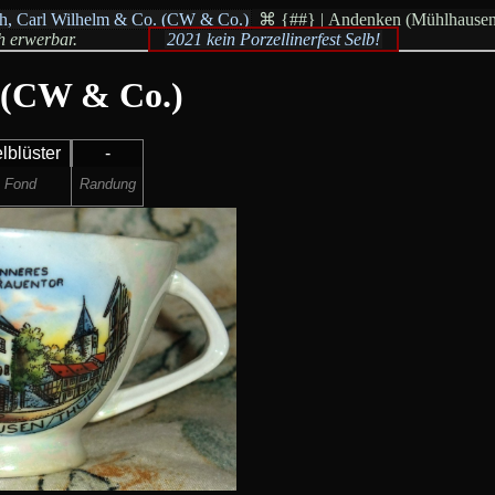
h, Carl Wilhelm & Co. (CW & Co.)
⌘
{##} | Andenken (Mühlhausen/Th
ch erwerbar.
2021 kein Porzellinerfest Selb!
 (CW & Co.)
lblüster
-
Fond
Randung