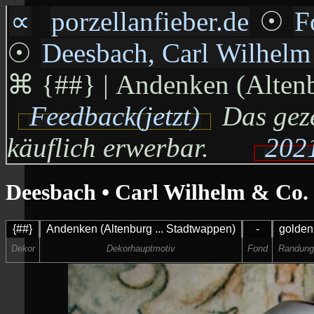
∝
porzellanfieber.de
☉
F
☉
Deesbach, Carl Wilhel
⌘
{##} | Andenken (Altenbu
Feedback(jetzt)
Das geze
käuflich erwerbar.
2021
Deesbach • Carl Wilhelm & Co.
{##}
Andenken (Altenburg ... Stadtwappen)
-
golden
Dekor
Dekorhauptmotiv
Fond
Randung