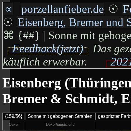
∝
porzellanfieber.de
☉
F
☉
Eisenberg, Bremer und 
⌘
{##} | Sonne mit gebogen
Feedback(jetzt)
Das geze
käuflich erwerbar.
2021
Eisenberg (Thüringen)
Bremer & Schmidt, E
{159/56}
Sonne mit gebogenen Strahlen
gespritzter Farb
Dekor
Dekorhauptmotiv