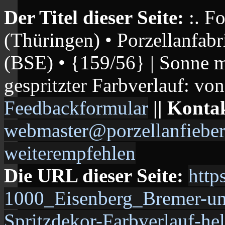
Der Titel dieser Seite:
:. F
(Thüringen) • Porzellanfab
(BSE) • {159/56} | Sonne m
gespritzter Farbverlauf: von
Feedbackformular
|| Konta
webmaster@porzellanfieber
weiterempfehlen
Die URL dieser Seite:
http
1000_Eisenberg_Bremer-
Spritzdekor-Farbverlauf-he