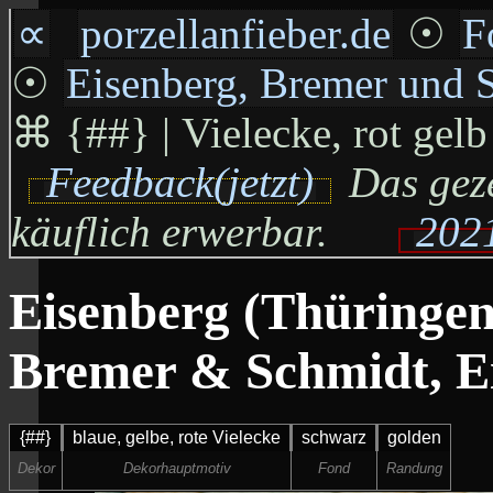
∝
porzellanfieber.de
☉
F
☉
Eisenberg, Bremer und 
⌘
{##} | Vielecke, rot gelb
Feedback(jetzt)
Das geze
käuflich erwerbar.
2021
Eisenberg (Thüringen)
Bremer & Schmidt, E
{##}
blaue, gelbe, rote Vielecke
schwarz
golden
Dekor
Dekorhauptmotiv
Fond
Randung