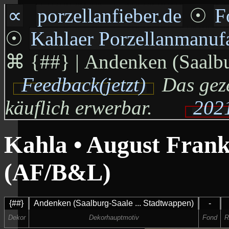
∝
porzellanfieber.de
☉
F
☉
Kahlaer Porzellanmanu
⌘
{##} | Andenken (Saalbur
Feedback(jetzt)
Das geze
käuflich erwerbar.
2021
Kahla • August Fra
(AF/B&L)
{##}
Andenken (Saalburg-Saale ... Stadtwappen)
-
Dekor
Dekorhauptmotiv
Fond
R