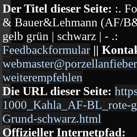
Der Titel dieser Seite:
:. F
& Bauer&Lehmann (AF/B&L) 
gelb grün | schwarz | - .:
Feedbackformular
|| Konta
webmaster@porzellanfieber
weiterempfehlen
Die URL dieser Seite:
http
1000_Kahla_AF-BL_rote-gel
Grund-schwarz.html
Offizieller Internetpfad: