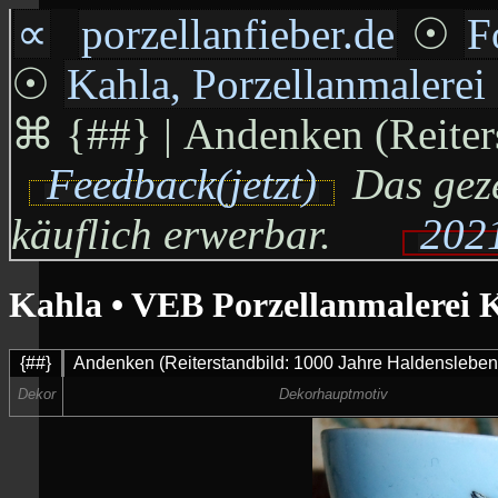
∝
porzellanfieber.de
☉
F
☉
Kahla, Porzellanmalere
⌘
{##} | Andenken (Reiters
Feedback(jetzt)
Das geze
käuflich erwerbar.
2021
Kahla • VEB Porzellanmalerei
{##}
Andenken (Reiterstandbild: 1000 Jahre Haldensleben
Dekor
Dekorhauptmotiv