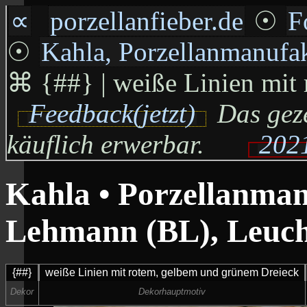
∝
porzellanfieber.de
☉
F
☉
Kahla, Porzellanmanufa
⌘
{##} | weiße Linien mit
Feedback(jetzt)
Das geze
käuflich erwerbar.
2021
Kahla • Porzellanma
Lehmann (BL), Leuc
{##}
weiße Linien mit rotem, gelbem und grünem Dreieck
Dekor
Dekorhauptmotiv