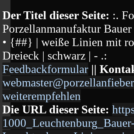
Der Titel dieser Seite:
:. F
Porzellanmanufaktur Baue
• {##} | weiße Linien mit 
Dreieck | schwarz | - .:
Feedbackformular
|| Konta
webmaster@porzellanfieber
weiterempfehlen
Die URL dieser Seite:
http
1000_Leuchtenburg_Baue