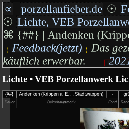
∝
porzellanfieber.de
☉
F
☉
Lichte, VEB Porzellanw
⌘
{##} | Andenken (Krippen
Feedback(jetzt)
Das geze
käuflich erwerbar.
2021
Lichte • VEB Porzellanwerk Lic
{##}
Andenken (Krippen a. E. ... Stadtwappen)
-
gr
Dekor
Dekorhauptmotiv
Fond
Rand