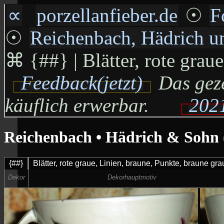
∝
porzellanfieber.de
☉
F
☉
Reichenbach, Hädrich 
⌘
{##} | Blätter, rote grau
Feedback(jetzt)
Das geze
käuflich erwerbar.
2021
Reichenbach • Hädrich & Sohn
{##}
Blätter, rote graue, Linien, braune, Punkte, braune gr
Dekor
Dekorhauptmotiv