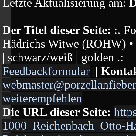
Letzte Aktualisierung am:
D
Der Titel dieser Seite:
:. F
Hädrichs Witwe (ROHW) • 
| schwarz/weiß | golden .:
Feedbackformular
|| Konta
webmaster@porzellanfieber
weiterempfehlen
Die URL dieser Seite:
http
1000_Reichenbach_Otto-Ha