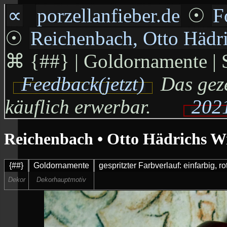
∝
porzellanfieber.de
☉
F
☉
Reichenbach, Otto Häd
⌘
{##} | Goldornamente | S
Feedback(jetzt)
Das geze
käuflich erwerbar.
2021
Reichenbach • Otto Hädrichs 
{##}
Goldornamente
gespritzter Farbverlauf: einfarbig, r
Dekor
Dekorhauptmotiv