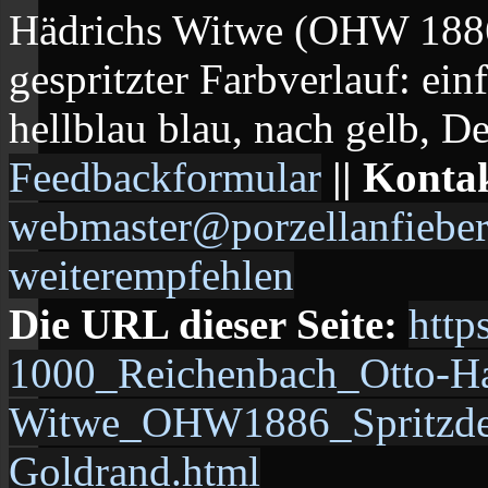
Hädrichs Witwe (OHW 1886)
gespritzter Farbverlauf: ein
hellblau blau, nach gelb, Dec
Feedbackformular
|| Konta
webmaster@porzellanfieber
weiterempfehlen
Die URL dieser Seite:
http
1000_Reichenbach_Otto-Ha
Witwe_OHW1886_Spritzdek
Goldrand.html