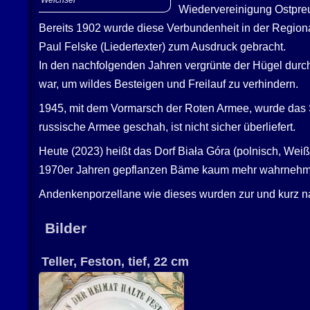
Weichsel
Wiedervereinigung Ostpre
Bereits 1902 wurde diese Verbundenheit in der Regi
Paul Felske (Liedertexter) zum Ausdruck gebracht.
In den nachfolgenden Jahren vergrünte der Hügel dur
war, um wildes Besteigen und Freilauf zu verhindern.
1945, mit dem Vormarsch der Roten Armee, wurde das St
russische Armee geschah, ist nicht sicher überliefert.
Heute (2023) heißt das Dorf Biała Góra (polnisch, Weiß
1970er Jahren gepflanzen Bäme kaum mehr wahrnehm
Andenkenporzellane wie dieses wurden zur und kurz na
Bilder
Teller, Feston, tief, 22 cm