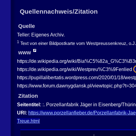
Quellennachweis/Zitation
Quelle
Teller: Eigenes Archiv.
1
Text von einer Bildpostkarte vom Westpreussenkreuz, o.J.
www
https://de.wikipedia.org/wiki/Bia%C5%82a_G%C3%B3
https://de.wikipedia.org/wiki/Westpreu%C3%9Fenlied
https://pupillalibertatis.wordpress.com/2020/01/18/we
https://www.forum.dawnygdansk.pl/viewtopic.php?t=3
Zitation
Seitentitel:
:. Porzellanfabrik Jäger in Eisenberg/Th
URI:
https://www.porzellanfieber.de/Porzellanfabr
Treue.html