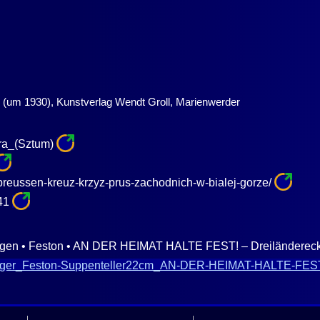
 (um 1930), Kunstverlag Wendt Groll, Marienwerder
ra_(Sztum)
stpreussen-kreuz-krzyz-prus-zachodnich-w-bialej-gorze/
041
üringen • Feston • AN DER HEIMAT HALTE FEST! – Dreiländerec
ik-Jaeger_Feston-Suppenteller22cm_AN-DER-HEIMAT-HALTE-FE