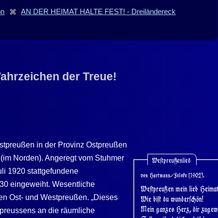
on
⌘
AN DER HEIMAT HALTE FEST! - Dreiländereck
ahrzeichen der Treue!
stpreußen in der Provinz Ostpreußen
g (im Norden). Angeregt vom Stuhmer
We
ſ
tpreußenlied
li 1920 stattgefundene
von Hartmann/Felske (1902).
930 eingeweiht. Wesentliche
We
ſ
tpreußen mein lieb Heima
en Ost- und Westpreußen. „Dieses
Wie bi
ſ
t du wunder
ſ
chön!
Mein ganzes Herz, dir zugew
tpreussens an die räumliche