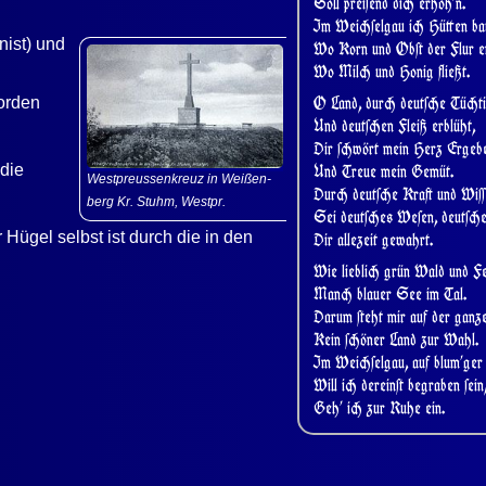
Soll prei
ſ
end dich erhöh’n.
Im Weich
ſ
elgau ich Hütten b
ist) und
Wo Korn und Ob
ſ
t der Flur e
Wo Milch und Honig fließt.
O Land, durch deut
ſ
che Tücht
orden
Und deut
ſ
chen Fleiß erblüht,
Dir
ſ
chwört mein Herz Ergeb
Und Treue mein Gemüt.
 die
Westpreussenkreuz in Weißen­
Durch deut
ſ
che Kraft und Wi
ſ
ſ
berg Kr. Stuhm, Westpr.
Sei deut
ſ
ches We
ſ
en, deut
ſ
ch
Hügel selbst ist durch die in den
Dir allezeit gewahrt.
Wie lieblich grün Wald und F
Manch blauer See im Tal.
Darum
ſ
teht mir auf der gan
Kein
ſ
chöner Land zur Wahl.
Im Weich
ſ
elgau, auf blum’ge
Will ich derein
ſ
t begraben
ſ
ein
Geh’ ich zur Ruhe ein.