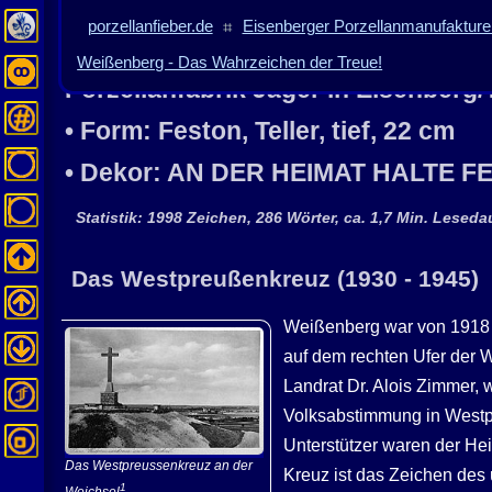
porzellanfieber.de
⌗
Eisenberger Porzellanmanufakturen
Weißenberg - Das Wahrzeichen der Treue!
Porzellanfabrik
Jäger
in Eisenberg/
• Form: Feston, Teller, tief, 22 cm
• Dekor: AN DER HEIMAT HALTE FES
Statistik: 1998 Zeichen, 286 Wörter, ca. 1,7 Min. Leseda
Das Westpreußenkreuz (1930 - 1945)
Weißenberg war von 1918 
auf dem rechten Ufer der 
Landrat Dr. Alois Zimmer,
Volksabstimmung in Westpr
Unterstützer waren der He
Das Westpreussenkreuz an der
Kreuz ist das Zeichen des
1