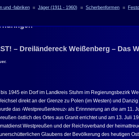
 und -fabriken
⌗
Jäger (1911 - 1960)
⌗
Scherbenformen
⌗
Fest
Thüringen
T! – Dreiländereck Weißenberg – Das W
uer.
bis 1945 ein Dorf im Landkreis Stuhm im Regierungsbezirk We
Weichsel direkt an der Grenze zu Polen (im Westen) und Danzi
 wurde das ›Westpreußenkreuz‹ als Erinnnerung an die am 11. Ju
eußen östlich des Ortes aus Granit errichtet und am 13. Juli 1
imatdienst Westpreußen und der Reichsverband der heimattreu
 unerschütterlichen Glaubens der Bevölkerung des heutigen Os