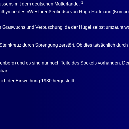
1
ussens mit dem deutschen Mutterlande.“
onalhymne des »Westpreußenlieds« von Hugo Hartmann (Kompon
ch Graswuchs und Verbuschung, da der Hügel selbst umzäunt w
einkreuz durch Sprengung zerstört. Ob dies tatsächlich durch
enberg) und es sind nur noch Teile des Sockels vorhanden. Der 
bar.
ch der Einweihung 1930 hergestellt.