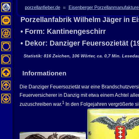
porzellanfieber.de
⌗
Eisenberger Porzellanmanufakturen
Porzellanfabrik Wilhelm Jäger in 
• Form: Kantinengeschirr
• Dekor: Danziger Feuersozietät (1
Statistik: 816 Zeichen, 106 Wörter, ca. 0,7 Min. Lesedau
Informationen
Die Danziger Feuersozietät war eine Brandschutzversi
Feuerversicherer in Danzig mit etwa einem Achtel all
1
zuzuschreiben war.
In den Folgejahren vergrößerte s