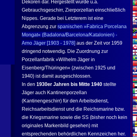
Dekoren dar. Hergestellt wurde u.a.
Gebrauchsgeschirr, Zierporzellan einschließlich
Nippes. Gerade bei Letzterem ist eine
Abgrenzung zur
spanischen »Fabrica Porcelana
Mongat« (Badalona/Barcelona/Katalonien) -
Arno Jäger
[1903 - 1978]
aus der Zeit vor 1959
dringend notwendig. Die Zuordnung zur
Porzellanfabrik »
Wilhelm Jäger
in
Eisenberg
/Thüringen« (zwischen 1925 und
1940) ist damit ausgeschlossen.
In den
1930er Jahren bis Mitte 1940
stellte
Jäger
auch Kantinenporzellan
(Kantinengeschirr) für den Arbeitsdienst,
Reichsarbeitsdienst und die Reichsmarine bzw.
die Kriegsmarine sowie die SS (bisher noch kein
originales Markenbild gesehen) mit
entsprechenden behördlichen Kennzeichen her.