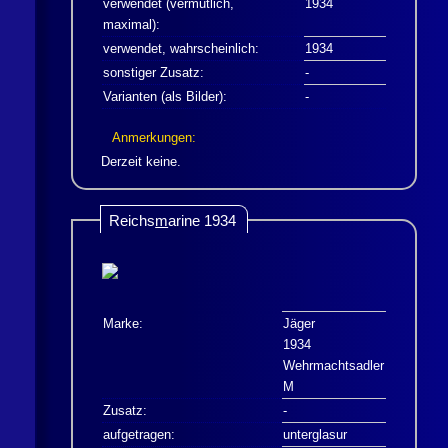
verwendet (vermutlich,
1934
maximal):
verwendet, wahrscheinlich:
1934
sonstiger Zusatz:
-
Varianten (als Bilder):
-
Anmerkungen:
Derzeit keine.
Reichs
m
arine 1934
Marke:
Jäger
1934
Wehrmachtsadler
M
Zusatz:
-
aufgetragen:
unterglasur