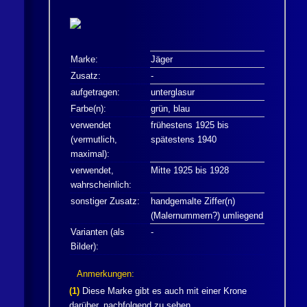
Marke:
Jäger
Zusatz:
-
aufgetragen:
unterglasur
Farbe(n):
grün, blau
verwendet
frühestens 1925 bis
(vermutlich,
spätestens 1940
maximal):
verwendet,
Mitte 1925 bis 1928
wahrscheinlich:
sonstiger Zusatz:
handgemalte Ziffer(n)
(Malernummern?) umliegend
Varianten (als
-
Bilder):
Anmerkungen:
(1)
Diese Marke gibt es auch mit einer Krone
darüber, nachfolgend zu sehen.