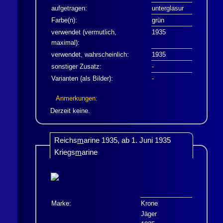
aufgetragen:
unterglasur
Farbe(n):
grün
verwendet (vermutlich,
1935
maximal):
verwendet, wahrscheinlich:
1935
sonstiger Zusatz:
-
Varianten (als Bilder):
-
Anmerkungen:
Derzeit keine.
Reichs
m
arine 1935, ab 1. Juni 1935
Kriegs
m
arine
Marke:
Krone
Jäger