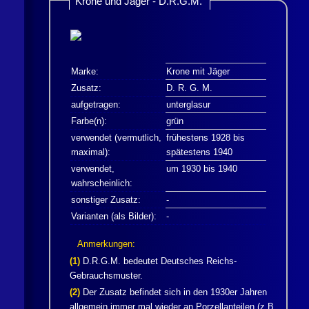
Krone und
Jäger
- D.R.G.M.
Marke:
Krone mit
Jäger
Zusatz:
D. R. G. M.
aufgetragen:
unterglasur
Farbe(n):
grün
verwendet (vermutlich,
frühestens 1928 bis
maximal):
spätestens 1940
verwendet,
um 1930 bis 1940
wahrscheinlich:
sonstiger Zusatz:
-
Varianten (als Bilder):
-
Anmerkungen:
(1)
D.R.G.M. bedeutet Deutsches Reichs-
Gebrauchsmuster.
(2)
Der Zusatz befindet sich in den 1930er Jahren
allgemein immer mal wieder an Porzellanteilen (z.B.