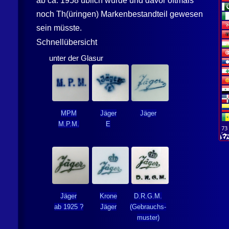
ab ca. 1958 üblich wurde und davor oftmals
noch Th(üringen) Markenbestandteil gewesen
sein müsste.
Schnellübersicht
unter der Glasur
MPM
Jäger
Jäger
M.P.M.
E
Jäger
Krone
D.R.G.M.
ab 1925 ?
Jäger
(Gebrauchs-
muster)