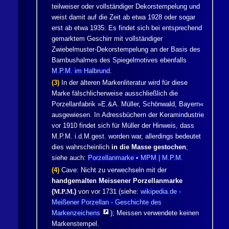
teilweiser oder vollständiger Dekorstempelung und
weist damit auf die Zeit ab etwa 1928 oder sogar
erst ab etwa 1935: Es findet sich bei entsprechend
gemarktem Geschirr mit vollständiger
Zwiebelmuster-Dekorstempelung an der Basis des
Bambushalmes des Spiegelmotives ebenfalls
M.P.M. im Halbrund
.
(3)
In der älteren Markenliteratur wird für diese
Marke fälschlicherweise ausschließlich die
Porzellanfabrik »E.&A. Müller, Schönwald, Bayern«
ausgewiesen. In Adressbüchern der Keramindustrie
vor 1910 findet sich für Müller der Hinweis, dass
M.P.M. i.d.M.gest. worden war, allerdings bedeutet
dies wahrscheinlich
in die Masse gestochen
;
siehe auch:
Porzellanmarke • MPM | M.P.M.
(4)
Cave: Nicht zu verwechseln mit der
handgemalten Meissener Porzellanmarke
(
M.P.M.
)
von vor 1731 (siehe:
wikipedia.de -
Meißener Porzellan - Geschichte des
Markenzeichens
); Meissen verwendete keinen
Markenstempel.