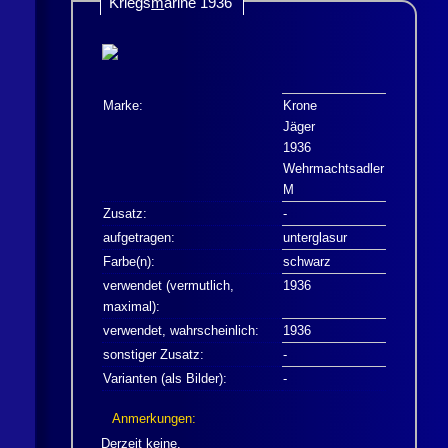
Kriegs
m
arine 1936
Marke:
Krone
Jäger
1936
Wehrmachtsadler
M
Zusatz:
-
aufgetragen:
unterglasur
Farbe(n):
schwarz
verwendet (vermutlich,
1936
maximal):
verwendet, wahrscheinlich:
1936
sonstiger Zusatz:
-
Varianten (als Bilder):
-
Anmerkungen:
Derzeit keine.