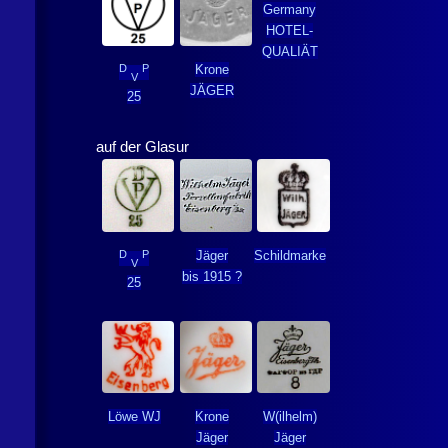
Germany
HOTEL­
QUALIÄT
D
P
Krone
V
JÄGER
25
auf der Glasur
D
P
Jäger
Schildmarke
V
bis 1915 ?
25
Löwe WJ
Krone
W(ilhelm)
Jäger
Jäger