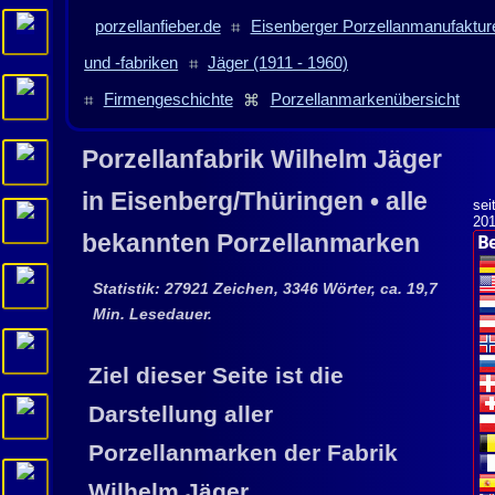
porzellanfieber.de
⌗
Eisenberger Porzellanmanufaktur
und -fabriken
⌗
Jäger (1911 - 1960)
⌗
Firmengeschichte
⌘
Porzellanmarkenübersicht
Porzellanfabrik
Wilhelm Jäger
in
Eisenberg
/Thüringen • alle
sei
20
bekannten Porzellanmarken
Statistik: 27921 Zeichen, 3346 Wörter, ca. 19,7
Min. Lesedauer.
Ziel dieser Seite ist die
Darstellung aller
Porzellanmarken der Fabrik
Wilhelm Jäger