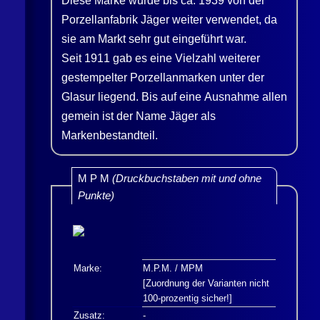
Diese Marke wurde bis ca. 1939 von der
Porzellanfabrik
Jäger
weiter verwendet, da
sie am Markt sehr gut eingeführt war.
Seit 1911 gab es eine Vielzahl weiterer
gestempelter Porzellanmarken unter der
Glasur liegend. Bis auf eine Ausnahme allen
gemein ist der Name
Jäger
als
Markenbestandteil.
M P M
(Druckbuchstaben mit und ohne
Punkte)
Marke:
M.P.M. / MPM
[Zuordnung der Varianten nicht
100-prozentig sicher!]
Zusatz:
-