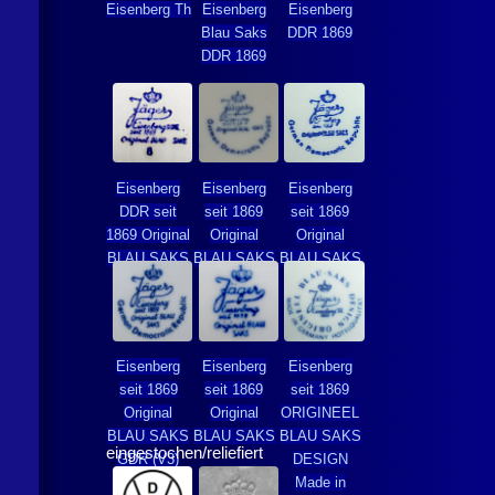
Eisenberg
Th
Eisenberg
Eisenberg
Blau Saks
DDR 1869
DDR 1869
Eisenberg
Eisenberg
Eisenberg
DDR seit
seit 1869
seit 1869
1869 Original
Original
Original
BLAU SAKS
BLAU SAKS
BLAU SAKS
GDR (V1)
GDR (V2)
Eisenberg
Eisenberg
Eisenberg
seit 1869
seit 1869
seit 1869
Original
Original
ORIGINEEL
BLAU SAKS
BLAU SAKS
BLAU SAKS
eingestochen/reliefiert
GDR (V3)
DESIGN
Made in