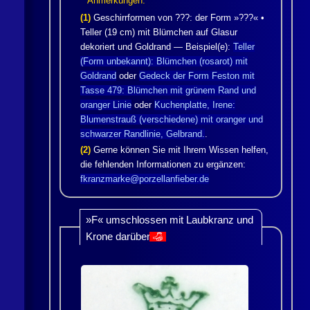
Anmerkungen:
(1)
Geschirrformen von ???: der Form »???« •
Teller (19 cm) mit Blümchen auf Glasur
dekoriert und Goldrand — Beispiel(e):
Teller
(Form unbekannt): Blümchen (rosarot) mit
Goldrand
oder
Gedeck der Form Feston mit
Tasse 479: Blümchen mit grünem Rand und
oranger Linie
oder
Kuchenplatte, Irene:
Blumenstrauß (verschiedene) mit oranger und
schwarzer Randlinie, Gelbrand.
.
(2)
Gerne können Sie mit Ihrem Wissen helfen,
die fehlenden Informationen zu ergänzen:
fkranzmarke@porzellanfieber.de
»F« umschlossen mit Laubkranz und
Krone darüber
👎