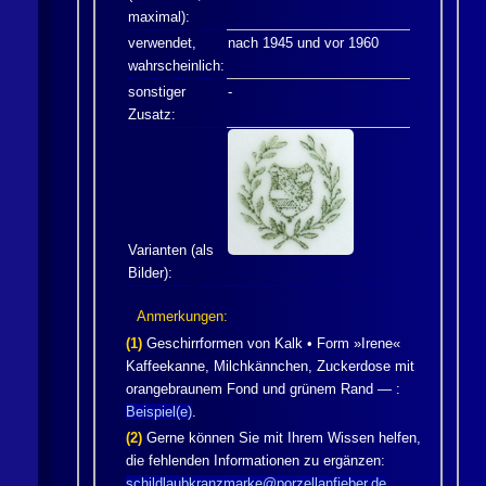
maximal):
verwendet,
nach 1945 und vor 1960
wahrscheinlich:
sonstiger
-
Zusatz:
Varianten (als
Bilder):
Anmerkungen:
(1)
Geschirrformen von
Kalk
• Form »Irene«
Kaffeekanne, Milchkännchen, Zuckerdose mit
orangebraunem Fond und grünem Rand — :
Beispiel(e)
.
(2)
Gerne können Sie mit Ihrem Wissen helfen,
die fehlenden Informationen zu ergänzen:
schildlaubkranzmarke@porzellanfieber.de