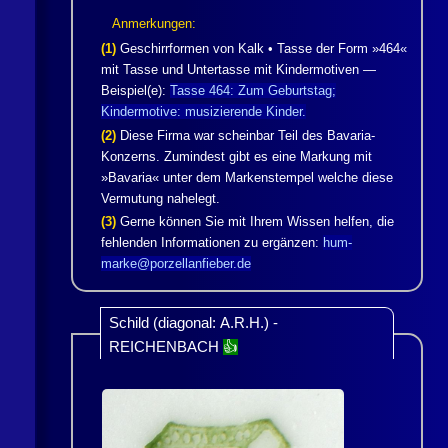
Anmerkungen:
(1)
Geschirrformen von
Kalk
• Tasse der Form »464«
mit Tasse und Untertasse mit Kindermotiven —
Beispiel(e):
Tasse 464: Zum Geburtstag;
Kindermotive: musizierende Kinder.
(2)
Diese Firma war scheinbar Teil des Bavaria-
Konzerns. Zumindest gibt es eine Markung mit
»Bavaria« unter dem Markenstempel welche diese
Vermutung nahelegt.
(3)
Gerne können Sie mit Ihrem Wissen helfen, die
fehlenden Informationen zu ergänzen:
hum-
marke@porzellanfieber.de
Schild (diagonal: A.R.H.) -
REICHENBACH
👍