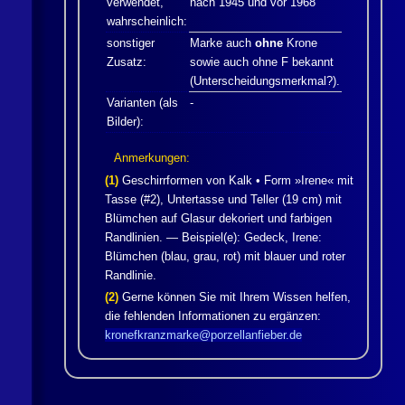
verwendet,
nach 1945 und vor 1968
wahrscheinlich:
sonstiger
Marke auch
ohne
Krone
Zusatz:
sowie auch ohne F bekannt
(Unterscheidungsmerkmal?).
Varianten (als
-
Bilder):
Anmerkungen:
(1)
Geschirrformen von
Kalk
• Form »Irene« mit
Tasse (#2), Untertasse und Teller (19 cm) mit
Blümchen auf Glasur dekoriert und farbigen
Randlinien. — Beispiel(e):
Gedeck, Irene:
Blümchen (blau, grau, rot) mit blauer und roter
Randlinie.
(2)
Gerne können Sie mit Ihrem Wissen helfen,
die fehlenden Informationen zu ergänzen:
kronefkranzmarke@porzellanfieber.de