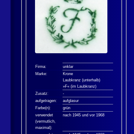
Firma:
unklar
Marke:
Krone
Laubkranz (unterhalb)
»F« (im Laubkranz)
Zusatz:
-
aufgetragen:
aufglasur
Farbe(n):
grün
verwendet
nach 1945 und vor 1968
(vermutlich,
maximal):