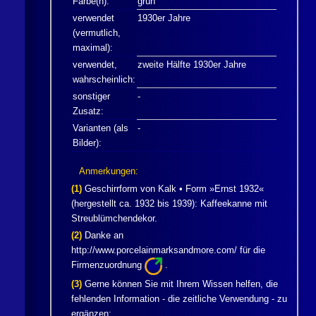
Farbe(n):
grün
verwendet
1930er Jahre
(vermutlich,
maximal):
verwendet,
zweite Hälfte 1930er Jahre
wahrscheinlich:
sonstiger
-
Zusatz:
Varianten (als
-
Bilder):
Anmerkungen:
(1)
Geschirrform von
Kalk
• Form »Ernst 1932«
(hergestellt ca. 1932 bis 1939): Kaffeekanne mit
Streublümchendekor.
(2)
Danke an
http://www.porcelainmarksandmore.com/ für die
Firmenzuordnung
.
(3)
Gerne können Sie mit Ihrem Wissen helfen, die
fehlenden Information - die zeitliche Verwendung - zu
ergänzen: