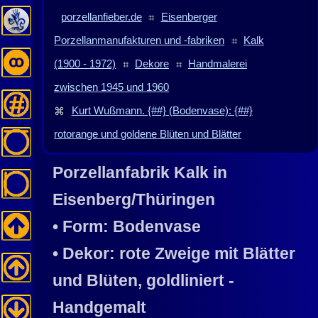
porzellanfieber.de
⌗
Eisenberger
Porzellanmanufakturen und -fabriken
⌗
Kalk
(1900 - 1972)
⌗
Dekore
⌗
Handmalerei
zwischen 1945 und 1960
⌘
Kurt Wußmann. {##} (Bodenvase): {##}
rotorange und goldene Blüten und Blätter
Porzellanfabrik
Kalk
in
Eisenberg/Thüringen
• Form: Bodenvase
• Dekor: rote Zweige mit Blätter
und Blüten, goldliniert -
Handgemalt