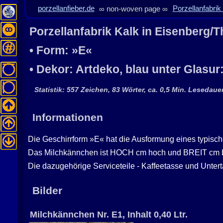
porzellanfieber.de
∞ non-woven page ∞
Porzellanfabrik
Porzellanfabrik
Kalk
in
Eisenberg
/T
• Form: »E«
• Dekor: Artdeko, blau unter Glasur
Statistik: 557 Zeichen, 83 Wörter, ca. 0,5 Min. Lesedauer
Informationen
Die Geschirrform »E« hat die Ausformung eines typisch
Das Milchkännchen ist HOCH cm hoch und BREIT cm bre
Die dazugehörige Serviceteile - Kaffeetasse und Untert
Bilder
Milchkännchen Nr. E1, Inhalt 0,40 Ltr.