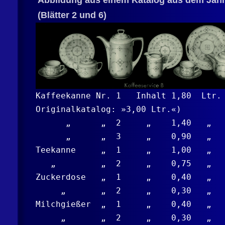
Abbildung aus einem Katalog aus dem Jahr
(Blätter 2 und 6)
Kaffeekanne Nr. 1 Inhalt 1,80 Ltr.
Originalkatalog: »3,00 Ltr.«)
„ „ 2 „ 1,40 „
„ „ 3 „ 0,90 „
Teekanne „ 1 „ 1,00 „
„ „ 2 „ 0,75 „
Zuckerdose „ 1 „ 0,40 „
„ „ 2 „ 0,30 „
Milchgießer „ 1 „ 0,40 „
„ „ 2 „ 0,30 „