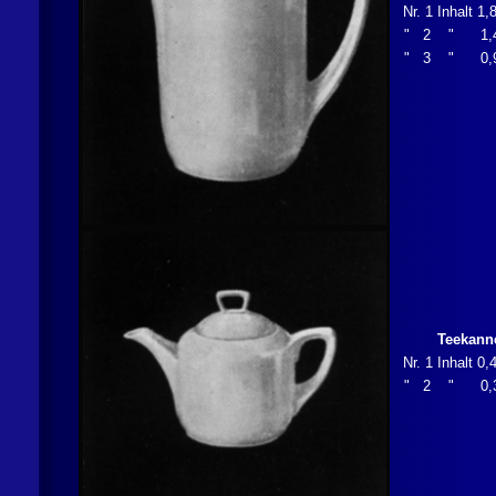
Nr. 1 Inhalt 1,
" 2 " 1,
" 3 " 0,
Teekann
Nr. 1 Inhalt 0,
" 2 " 0,