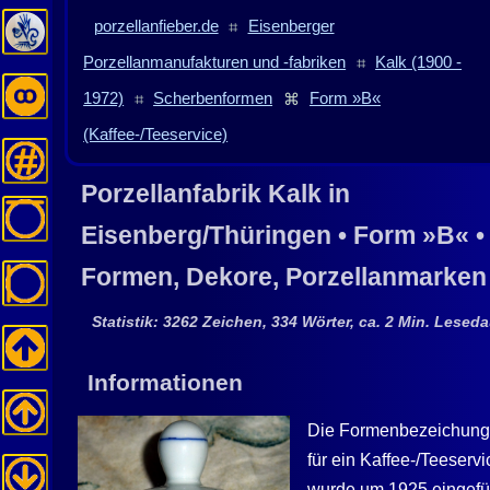
porzellanfieber.de
⌗
Eisenberger
Porzellanmanufakturen und -fabriken
⌗
Kalk (1900 -
1972)
⌗
Scherbenformen
⌘
Form »B«
(Kaffee-/Teeservice)
Porzellanfabrik
Kalk
in
Eisenberg
/Thüringen • Form »B« •
Formen, Dekore, Porzellanmarken
Statistik: 3262 Zeichen, 334 Wörter, ca. 2 Min. Leseda
Informationen
Die Formenbezeichun
für ein Kaffee-/Teeservi
wurde um 1925 eingefü