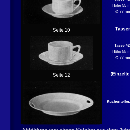
Höhe 55 
∅ 77 m
Tasse
Seite 10
Tasse 42
Höhe 55 
∅ 77 m
(Einzeltei
Seite 12
Kuchenteller,