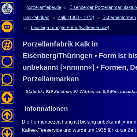
porzellanfieber.de
⌗
Eisenberger Porzellanmanufaktur
und -fabriken
⌗
Kalk (1900 - 1972)
⌗
Scherbenformen
⌘
bauchig-umringte Form (Kaffeeservice)
Porzellanfabrik
Kalk
in
Eisenberg
/Thüringen • Form ist bi
unbekannt [»nnnnn«] • Formen, D
Porzellanmarken
Statistik: 939 Zeichen, 97 Wörter, ca. 0,6 Min. Lesedau
Informationen
Die Formenbezeichung ist bislang unbekannt [»nnnnn
Kaffee-/Teeservice und wurde um 1935 für kurze Zeit