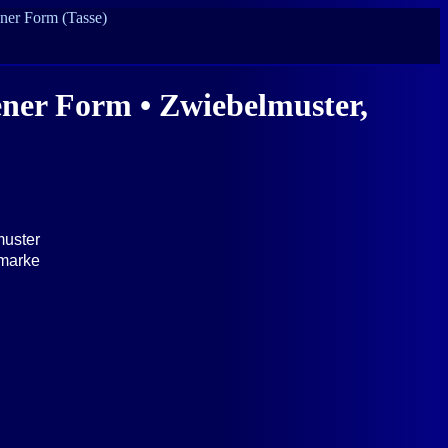
ner Form (Tasse)
ener Form • Zwiebelmuster,
muster
­marke