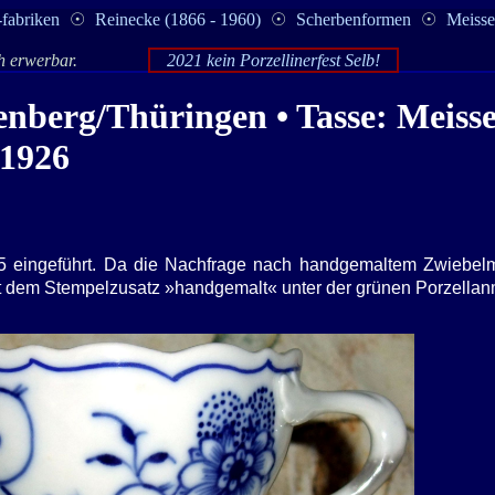
-fabriken
☉
Reinecke (1866 - 1960)
☉
Scherbenformen
☉
Meisse
ch erwerbar.
2021 kein Porzellinerfest Selb!
senberg/Thüringen • Tasse: Meiss
 1926
25 eingeführt. Da die Nachfrage nach handgemaltem Zwiebel
 mit dem Stempelzusatz »handgemalt« unter der grünen Porzellan