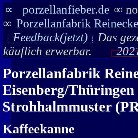
∝
porzellanfieber.de
∞ no
∞
Porzellanfabrik Reineck
Feedback(jetzt)
Das geze
käuflich erwerbar.
2021
Porzellanfabrik Reine
Eisenberg/Thüringen 
Strohhalmmuster (P
Kaffeekanne