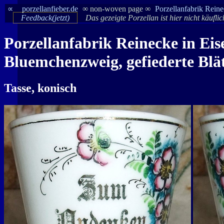
∝
porzellanfieber.de
∞ non-woven page ∞
Porzellanfabrik Rein
Feedback(jetzt)
Das gezeigte Porzellan ist hier nicht käufli
Porzellanfabrik Reinecke in E
Bluemchenzweig, gefiederte Blä
Tasse, konisch