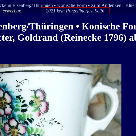
ecke in Eisenberg/Thüringen • Konische Form • Zum Andenken - Bluem
ch erwerbar.
2021 kein Porzellinerfest Selb!
isenberg/Thüringen • Konische F
tter, Goldrand (Reinecke 1796) a