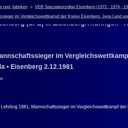
 und -fabriken
⌗
VEB Spezialporzellan Eisenberg (1972 - 1974 - 1
tssieger im Vergleichswettkampf der Kreise Eisenberg, Jena Land un
isenberg (SPE) in Eisenberg/Thüringen
• A
 Mannschaftssieger im Vergleichswettkamp
a • Eisenberg 2.12.1981
r.
Lehrling 1981, Mannschaftssieger im Vergleichswettkampf der