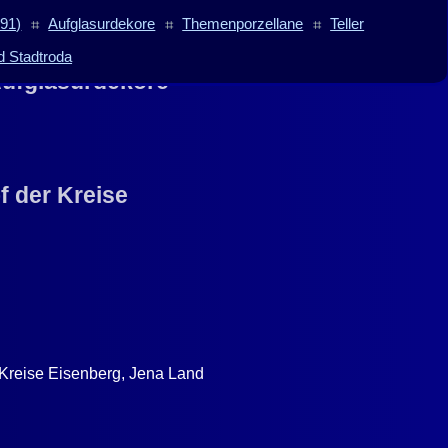
991)
⌗
Aufglasurdekore
⌗
Themenporzellane
⌗
Teller
d Stadtroda
ufglasurdekore •
f der Kreise
 Kreise Eisenberg, Jena Land