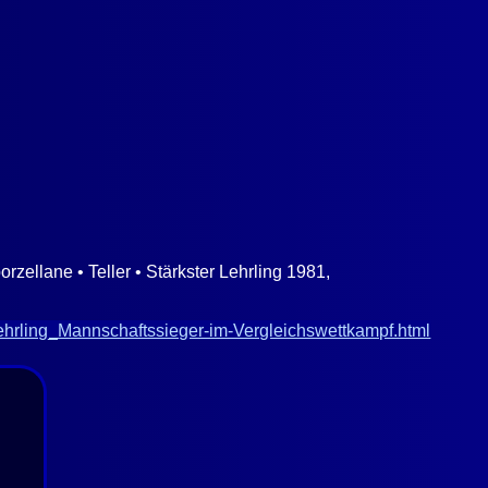
zellane • Teller • Stärkster Lehrling 1981,
Lehrling_Mannschaftssieger-im-Vergleichswettkampf.html