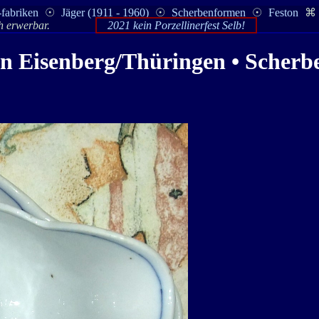
-fabriken
☉
Jäger (1911 - 1960)
☉
Scherbenformen
☉
Feston
⌘
ch erwerbar.
2021 kein Porzellinerfest Selb!
in Eisenberg/Thüringen • Scherbe