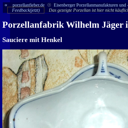
∝
porzellanfieber.de
☉
Eisenberger Porzellanmanufakturen und 
Feedback(jetzt)
Das gezeigte Porzellan ist hier nicht käufli
Porzellanfabrik Wilhelm Jäger 
Sauciere mit Henkel