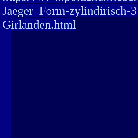
Jaeger_Form-zylindirisch-3_
Girlanden.html