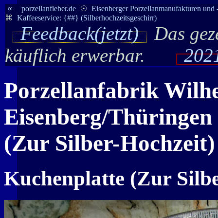
∝
porzellanfieber.de
☉
Eisenberger Porzellanmanufakturen und 
⌘
Kaffeeservice: {##} (Silberhochzeitsgeschirr)
Feedback(jetzt)
Das geze
käuflich erwerbar.
2021
Porzellanfabrik Wilh
Eisenberg/Thüringen •
(Zur Silber-Hochzeit)
Kuchenplatte (Zur Silb