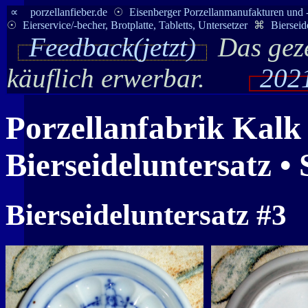
∝
porzellanfieber.de
☉
Eisenberger Porzellanmanufakturen und 
☉
Eierservice/-becher, Brotplatte, Tabletts, Untersetzer
⌘
Bierseid
Feedback(jetzt)
Das geze
käuflich erwerbar.
2021
Porzellanfabrik
Kalk
Bierseideluntersatz 
Bierseideluntersatz #3