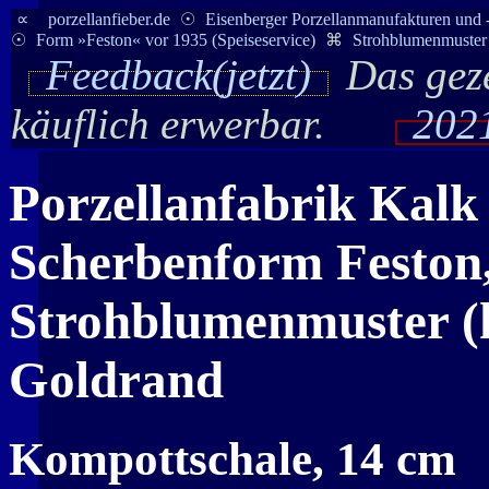
∝
porzellanfieber.de
☉
Eisenberger Porzellanmanufakturen und 
☉
Form »Feston« vor 1935 (Speiseservice)
⌘
Strohblumenmuster 
Feedback(jetzt)
Das geze
käuflich erwerbar.
2021
Porzellanfabrik
Kalk
Scherbenform Feston, 
Strohblumenmuster (h
Goldrand
Kompottschale, 14 cm