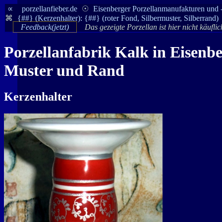
∝
porzellanfieber.de
☉
Eisenberger Porzellanmanufakturen und 
⌘
{##} (Kerzenhalter): {##} (roter Fond, Silbermuster, Silberrand)
Feedback(jetzt)
Das gezeigte Porzellan ist hier nicht käufli
Porzellanfabrik
Kalk
in
Eisenb
Muster und Rand
Kerzenhalter